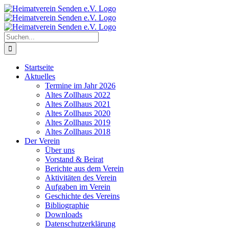
Zum
Inhalt
springen
Suche
nach:
Startseite
Aktuelles
Termine im Jahr 2026
Altes Zollhaus 2022
Altes Zollhaus 2021
Altes Zollhaus 2020
Altes Zollhaus 2019
Altes Zollhaus 2018
Der Verein
Über uns
Vorstand & Beirat
Berichte aus dem Verein
Aktivitäten des Verein
Aufgaben im Verein
Geschichte des Vereins
Bibliographie
Downloads
Datenschutzerklärung